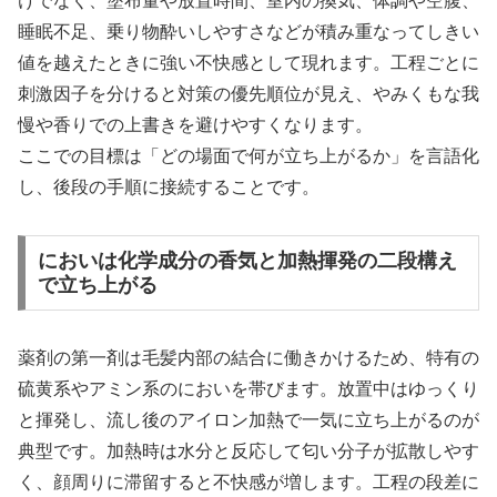
けでなく、塗布量や放置時間、室内の換気、体調や空腹、
睡眠不足、乗り物酔いしやすさなどが積み重なってしきい
値を越えたときに強い不快感として現れます。工程ごとに
刺激因子を分けると対策の優先順位が見え、やみくもな我
慢や香りでの上書きを避けやすくなります。
ここでの目標は「どの場面で何が立ち上がるか」を言語化
し、後段の手順に接続することです。
においは化学成分の香気と加熱揮発の二段構え
で立ち上がる
薬剤の第一剤は毛髪内部の結合に働きかけるため、特有の
硫黄系やアミン系のにおいを帯びます。放置中はゆっくり
と揮発し、流し後のアイロン加熱で一気に立ち上がるのが
典型です。加熱時は水分と反応して匂い分子が拡散しやす
く、顔周りに滞留すると不快感が増します。工程の段差に