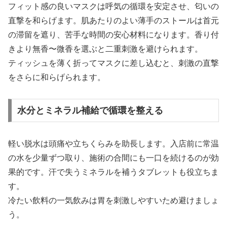
フィット感の良いマスクは呼気の循環を安定させ、匂いの
直撃を和らげます。肌あたりのよい薄手のストールは首元
の滞留を遮り、苦手な時間の安心材料になります。香り付
きより無香〜微香を選ぶと二重刺激を避けられます。
ティッシュを薄く折ってマスクに差し込むと、刺激の直撃
をさらに和らげられます。
水分とミネラル補給で循環を整える
軽い脱水は頭痛や立ちくらみを助長します。入店前に常温
の水を少量ずつ取り、施術の合間にも一口を続けるのが効
果的です。汗で失うミネラルを補うタブレットも役立ちま
す。
冷たい飲料の一気飲みは胃を刺激しやすいため避けましょ
う。