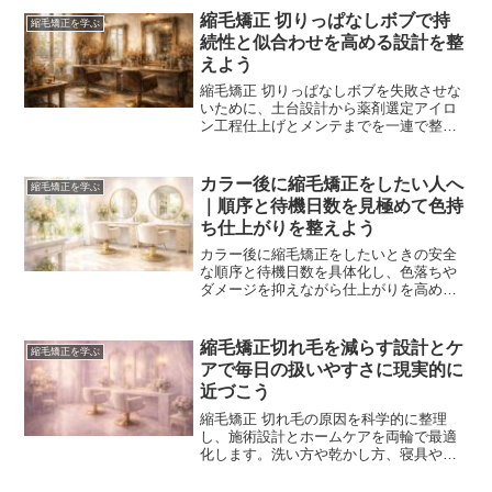
縮毛矯正 切りっぱなしボブで持
縮毛矯正を学ぶ
続性と似合わせを高める設計を整
えよう
縮毛矯正 切りっぱなしボブを失敗させな
いために、土台設計から薬剤選定アイロ
ン工程仕上げとメンテまでを一連で整理
します。骨格と生活に合う長さと厚みを
見極め、艶と扱いやすさを両立させる具
体手順で明日の再現性が変わります。
カラー後に縮毛矯正をしたい人へ
縮毛矯正を学ぶ
｜順序と待機日数を見極めて色持
ち仕上がりを整えよう
カラー後に縮毛矯正をしたいときの安全
な順序と待機日数を具体化し、色落ちや
ダメージを抑えながら仕上がりを高める
判断軸を整理します。薬剤と熱の基本原
理をやさしく解説し、ケース別の設計と
自宅ケアまで一連の流れで実践できま
縮毛矯正切れ毛を減らす設計とケ
縮毛矯正を学ぶ
す。
アで毎日の扱いやすさに現実的に
近づこう
縮毛矯正 切れ毛の原因を科学的に整理
し、施術設計とホームケアを両輪で最適
化します。洗い方や乾かし方、寝具やス
タイリングまでを具体化し、再現性を高
めて傷みの連鎖を断ちやすくする実践ガ