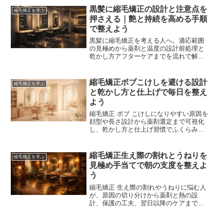
イドです。
黒髪に縮毛矯正の設計と注意点を
縮毛矯正を学ぶ
押さえる｜艶と持続を高める手順
で整えよう
黒髪に縮毛矯正を考える人へ。適応範囲
の見極めから薬剤と温度の設計前処理と
乾かし方アフターケアまでを流れで解説
します。ダメージを抑えて艶と持続を高
める判断軸と実践手順が身につき失敗や
後悔を減らせます。
縮毛矯正ボブこけしを避ける設計
縮毛矯正を学ぶ
と乾かし方と仕上げで毎日を整え
よう
縮毛矯正 ボブ こけしになりやすい原因を
顔型や長さ設計から薬剤選定まで可視化
し、乾かし方と仕上げ習慣でふくらみと
丸みを取り戻す手順を示します。自分の
輪郭を活かし毎日の扱いやすさを高める
現実的な改善策をまとめました。
縮毛矯正生え際の割れとうねりを
縮毛矯正を学ぶ
見極め手当てで朝の支度を整えよ
う
縮毛矯正 生え際の割れやうねりに悩む人
が、原因の切り分けから薬剤と熱の設
計、保護の工夫、翌日以降のケアまでを
一気通貫で把握できる実用ガイドです。
毎朝のセット時間を短くし再現性を高め