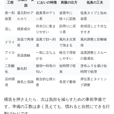
工程
においの特徴
刺激の出方
低臭の工夫
因
第一剤
還元剤やア
硫黄系やアミ
放置中に
低臭タイプと短め
放置
ルカリ
ン系
徐々に拡散
放置
排水口に集ま
顔周りに戻
前傾流しと十分な
流し
残留成分
りやすい
り香
すすぎ
加温で再揮
温風で顔へ到
風向き次第
風向調整と距離確
ドライ
発
達
で強まる
保
アイロ
一気に立ち上
根元で滞留
温度調整とスルー
高温接触
ン
がる
しやすい
の最適化
二剤酸
微弱〜特有の
短時間で収
塗布ムラを避け短
酸化剤
化
匂い
束
時間で処理
店内環
複合的な残り
席位置とタイミン
換気と混雑
長居で蓄積
境
香
グ調整
構造を押さえたら、次は負担を減らすための事前準備で
す。準備の工数は多く見えても、慣れると自然にできる行
動ばかりです。