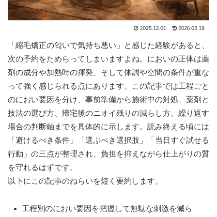
2025.12.01
2026.03.19
「縮毛矯正の匂いで気持ち悪い」と感じた経験があると、
次の予約をためらってしまいますよね。においの正体は薬
剤の成分や加熱時の揮発、そして体調や空間の条件が重な
って強く感じられる点にあります。この記事では工程ごと
のにおい要因を分け、事前準備から施術中の対処、薬剤と
技法の選び方、帰宅後のニオイ残りの減らし方、繰り返す
場合の判断軸までを具体的に示します。読み終える頃には
「避けるべき条件」「選ぶべき選択肢」「当日すぐ試せる
行動」の三点が整理され、負担を抑えながら仕上がりの質
を守れるはずです。
以下にこの記事のねらいを短く要約します。
工程別のにおい要因を把握して無駄な刺激を減ら