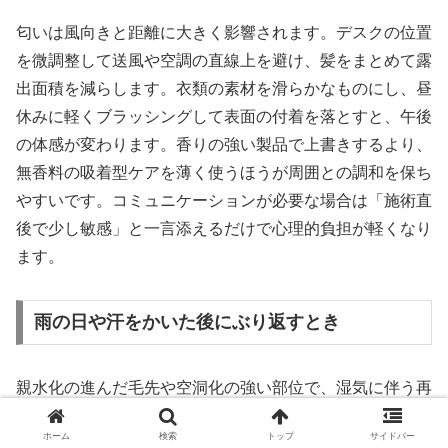
匂いは風向きと距離に大きく影響されます。デスクの位置
を微調整して送風や空調の直線上を避け、髪をまとめて露
出面積を減らします。衣類の素材を滑らかなものにし、昼
休みに軽くブラッシングして表面の付着を落とすと、午後
の体感が変わります。香りの強い製品で上書きするより、
無香料の吸着型ケアを薄く使うほうが周囲との調和を保ち
やすいです。コミュニケーションが必要な場合は「施術直
後で少し敏感」と一言添えるだけで心理的負担が軽くなり
ます。
雨の日や汗をかいた後にぶり返すとき
親水化の進んだ毛先や空洞化の強い部位で、湿気に伴う再
放散が起きています。外出前に軽いオイルや吸着型トリー
ホーム
検索
トップ
サイドバー
トメントを薄く面でのばし、帰宅後は低温で短時間だけ乾