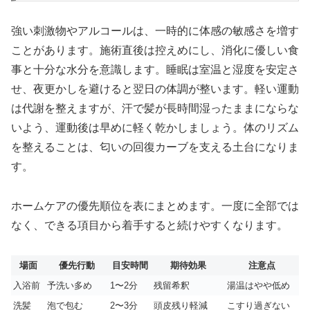
強い刺激物やアルコールは、一時的に体感の敏感さを増す
ことがあります。施術直後は控えめにし、消化に優しい食
事と十分な水分を意識します。睡眠は室温と湿度を安定さ
せ、夜更かしを避けると翌日の体調が整います。軽い運動
は代謝を整えますが、汗で髪が長時間湿ったままにならな
いよう、運動後は早めに軽く乾かしましょう。体のリズム
を整えることは、匂いの回復カーブを支える土台になりま
す。
ホームケアの優先順位を表にまとめます。一度に全部では
なく、できる項目から着手すると続けやすくなります。
場面
優先行動
目安時間
期待効果
注意点
入浴前
予洗い多め
1〜2分
残留希釈
湯温はやや低め
洗髪
泡で包む
2〜3分
頭皮残り軽減
こすり過ぎない