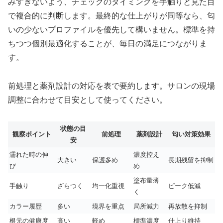
みすぎないよう、チェックのタイミングを手触りと見た目
で複合的に判断します。最終的な仕上がりが同等なら、匂
いの少ないプロファイルを優先して構いません。標準を持
ちつつ個別最適化することが、毎日の満足につながりま
す。
前処理と薬剤設計の対応を表で要約します。サロンの現場
調整に合わせて目安として使ってください。
状態の目
観察ポイント
前処理
薬剤設計
匂い対策効果
安
濡れた時の伸
濃度控え
大きい
保護多め
長期残留を抑制
び
め
塗布量薄
手触り
ざらつく
均一化重視
ピーク低減
く
カラー履歴
多い
境界を重点
局所減力
再放散を抑制
根元の健康度
高い
軽め
標準濃度
仕上り維持