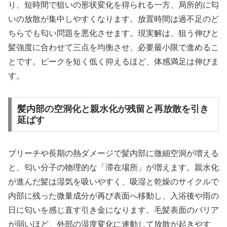
り、短時間で狙いの形状変化を得られる一方、局所的に匂
いの放散が集中しやすくなります。放置時間は過不足のど
ちらでも匂い問題を悪化させます。現実解は、狙う伸びと
髪強度に合わせて三点を均衡させ、必要最小限で進めるこ
とです。ピークを短く低く抑えるほど、体感満足は伸びま
す。
髪内部の空洞化と親水化が残留と再放散を引き
延ばす
ブリーチや長期の熱ダメージで髪内部に微細空洞が増える
と、匂い分子の物理的な「滞在場所」が増えます。親水化
が進んだ髪は湿気を吸いやすく、吸湿と乾燥のサイクルで
内部に残った微量成分が再び表面へ移動し、入浴後や雨の
日に匂いを感じ直す引き金になります。毛髪表面のバリア
が弱いほど、外部の湿度変化に連動して放散が起きやす