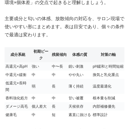
環境×個体差」の交点で起きると理解しましょう。
主要成分と匂いの体感、放散傾向の対応を、サロン現場で
使いやすい形にまとめます。表は目安であり、個々の条件
で最適は変わります。
初期ピー
成分系統
残留傾向
体感の質
対策の軸
ク
高還元×高pH
強い
中〜長
鋭い刺激
pH緩和と時間短縮
中還元×緩衝
中
中
やや丸い
換気と乳化重点
低還元×長時
弱
長
薄く持続
温度最適化
間
香料強化処方
中
中
甘い被覆
根本量を削減
ダメージ高毛
個人差大
長
天候依存
内部補修優先
健康毛
中
短
素直に抜ける
標準設計