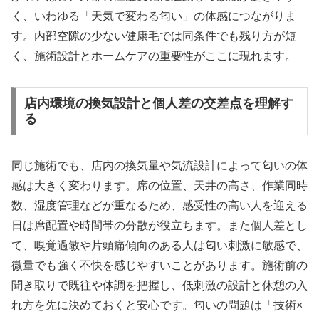
く、いわゆる「天気で変わる匂い」の体感につながりま
す。内部空隙の少ない健康毛では同条件でも残り方が短
く、施術設計とホームケアの重要性がここに現れます。
店内環境の換気設計と個人差の交差点を理解す
る
同じ施術でも、店内の換気量や気流設計によって匂いの体
感は大きく変わります。席の位置、天井の高さ、作業同時
数、湿度管理などが重なるため、感受性の高い人を迎える
日は席配置や時間帯の分散が役立ちます。また個人差とし
て、嗅覚過敏や片頭痛傾向のある人は匂い刺激に敏感で、
微量でも強く不快を感じやすいことがあります。施術前の
聞き取りで既往や体調を把握し、低刺激の設計と休憩の入
れ方を先に決めておくと安心です。匂いの問題は「技術×