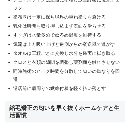
ック
塗布厚は一定に保ち境界の重ね塗りを避ける
乳化は時間を取り押し込まず表面を滑らせる
すすぎは水量多めでぬるめ温度を維持する
気流は上方吸い上げと逆側からの弱送風で逃がす
タオルは工程ごとに交換し水分を確実に拭き取る
クロスと衣類の隙間を調整し薬剤面を触れさせない
同時施術のピーク時間を分散して匂いの重なりを回
避
退店前に肩周りの繊維付着を軽く払い落とす
縮毛矯正の匂いを早く抜くホームケアと生
活習慣