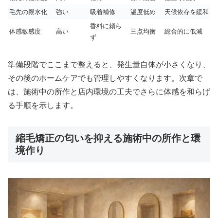
毛先の親水化
強い
吸着補修
温度低め
天候依存を緩和
香料に頼ら
体感敏感度
高い
三点均衡
総合的に低減
ず
準備段階でここまで整えると、発生量自体が小さくなり、
その後のホームケアでも管理しやすくなります。次章で
は、施術中の所作と店内環境の工夫でさらに体感を和らげ
る手順を示します。
縮毛矯正の匂いを抑える施術中の所作と環
境作り