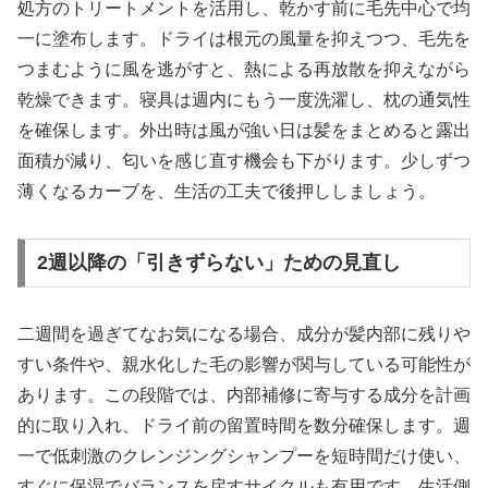
処方のトリートメントを活用し、乾かす前に毛先中心で均
一に塗布します。ドライは根元の風量を抑えつつ、毛先を
つまむように風を逃がすと、熱による再放散を抑えながら
乾燥できます。寝具は週内にもう一度洗濯し、枕の通気性
を確保します。外出時は風が強い日は髪をまとめると露出
面積が減り、匂いを感じ直す機会も下がります。少しずつ
薄くなるカーブを、生活の工夫で後押ししましょう。
2週以降の「引きずらない」ための見直し
二週間を過ぎてなお気になる場合、成分が髪内部に残りや
すい条件や、親水化した毛の影響が関与している可能性が
あります。この段階では、内部補修に寄与する成分を計画
的に取り入れ、ドライ前の留置時間を数分確保します。週
一で低刺激のクレンジングシャンプーを短時間だけ使い、
すぐに保湿でバランスを戻すサイクルも有用です。生活側