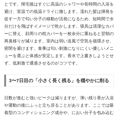
とです。帰宅後はすぐに高温のシャワーや長時間の入浴を
避け、室温での低温ドライに徹します。濡れた髪は揮発を
促す一方で匂い分子の移動が活発になるため、短時間で水
分だけを飛ばすイメージで乾かします。寝具は清潔なカバ
ーに替え、顔周りの枕カバーを一枚余分に重ねると翌朝の
再臭移りが減ります。室内は弱い送風で空気を循環させ、
密閉を避けます。食事は匂い刺激になりにくい優しいメニ
ューを選ぶと体感が安定します。香水で上書きしようとせ
ず、低刺激で通過させるのがコツです。
3〜7日目の「小さく長く残る」を穏やかに削る
日数が進むと強いピークは減りますが、薄い残り香が入浴
や運動の後にふっと立ち戻ることがあります。ここでは吸
着型のコンディショニング成分や、におい分子を包み込む