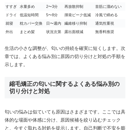
すすぎ
水量多め
2〜3分
再放散抑制
首筋に溜めない
ドライ
低温短時間
5〜8分
揮発ピーク低減
冷風で締める
就寝
枕カバー交換
日〜週内
繊維移り抑制
通気性重視
外出
まとめ髪
状況次第
露出面積減
無香料推奨
生活の小さな調整が、匂いの持続を確実に短くします。次
章では、よくある悩み別に原因の切り分けと対処の手順を
示します。
縮毛矯正の匂いに関するよくある悩み別の
切り分けと対処
匂いの悩みは似ていても原因はさまざまです。ここでは具
体的な場面や体感に分け、原因候補を絞り込むチェック
と、今すぐ取れる対処を提示します。自己判断で不安を膨