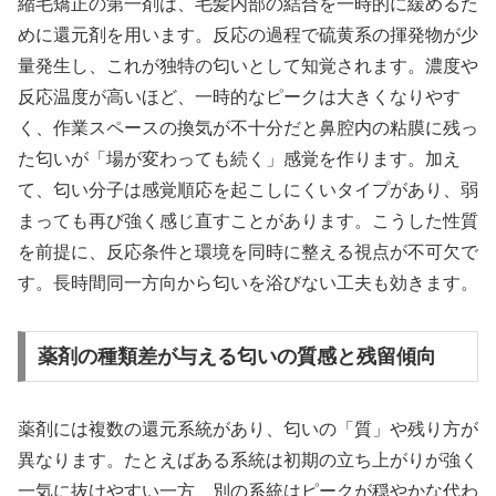
縮毛矯正の第一剤は、毛髪内部の結合を一時的に緩めるた
めに還元剤を用います。反応の過程で硫黄系の揮発物が少
量発生し、これが独特の匂いとして知覚されます。濃度や
反応温度が高いほど、一時的なピークは大きくなりやす
く、作業スペースの換気が不十分だと鼻腔内の粘膜に残っ
た匂いが「場が変わっても続く」感覚を作ります。加え
て、匂い分子は感覚順応を起こしにくいタイプがあり、弱
まっても再び強く感じ直すことがあります。こうした性質
を前提に、反応条件と環境を同時に整える視点が不可欠で
す。長時間同一方向から匂いを浴びない工夫も効きます。
薬剤の種類差が与える匂いの質感と残留傾向
薬剤には複数の還元系統があり、匂いの「質」や残り方が
異なります。たとえばある系統は初期の立ち上がりが強く
一気に抜けやすい一方、別の系統はピークが穏やかな代わ