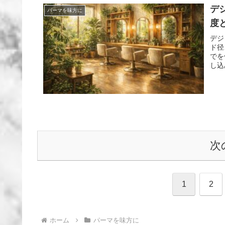
デ
パーマを味方に
度
デジ
ド径
でを
し込
次
1
2
ホーム
パーマを味方に