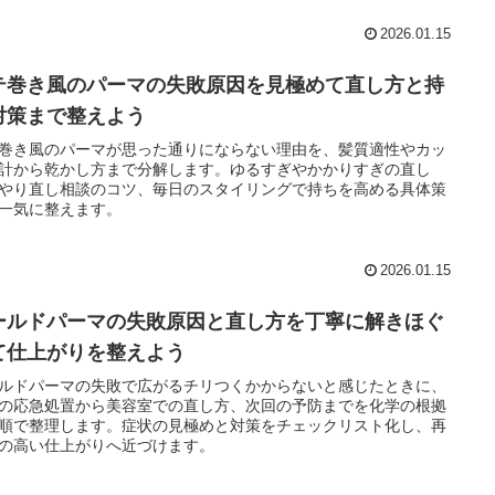
2026.01.15
テ巻き風のパーマの失敗原因を見極めて直し方と持
対策まで整えよう
巻き風のパーマが思った通りにならない理由を、髪質適性やカッ
計から乾かし方まで分解します。ゆるすぎやかかりすぎの直し
やり直し相談のコツ、毎日のスタイリングで持ちを高める具体策
一気に整えます。
2026.01.15
ールドパーマの失敗原因と直し方を丁寧に解きほぐ
て仕上がりを整えよう
ルドパーマの失敗で広がるチリつくかからないと感じたときに、
の応急処置から美容室での直し方、次回の予防までを化学の根拠
順で整理します。症状の見極めと対策をチェックリスト化し、再
の高い仕上がりへ近づけます。