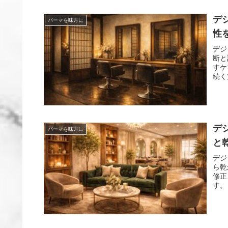
デ
パーマを味方に
性
デジ
断と
すケ
続く
デ
パーマを味方に
と
デジ
ら乾
修正
す。