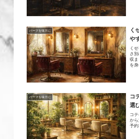
く
パーマを味方に
や
くせ
さ別
収ま
を身
コ
パーマを味方に
選
コテ
から
予約