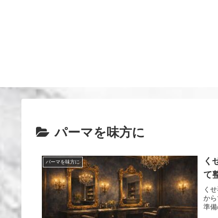
パーマを味方に
く
パーマを味方に
て
くせ
から
準備