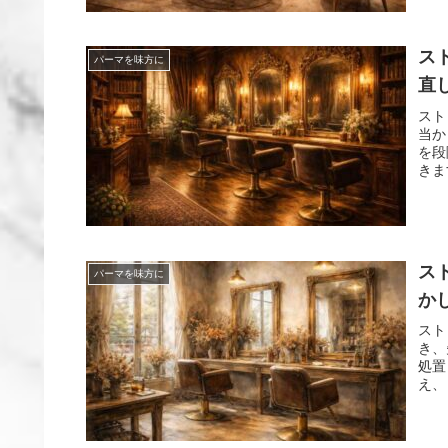
ス
パーマを味方に
直
スト
当か
を段
きま
ス
パーマを味方に
か
スト
き、
処置
え、