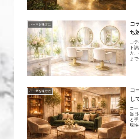
コ
パーマを味方に
ち
コテ
ト設
方、
まで
コ
パーマを味方に
し
コー
当日
と手
現性