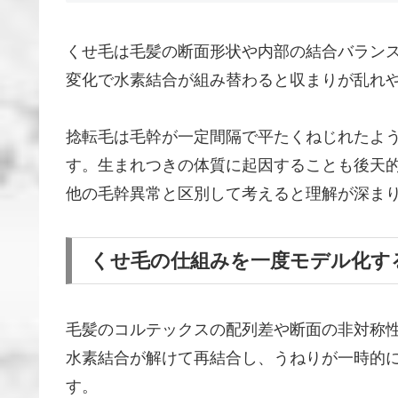
くせ毛は毛髪の断面形状や内部の結合バラン
変化で水素結合が組み替わると収まりが乱れ
捻転毛は毛幹が一定間隔で平たくねじれたよ
す。生まれつきの体質に起因することも後天
他の毛幹異常と区別して考えると理解が深ま
くせ毛の仕組みを一度モデル化す
毛髪のコルテックスの配列差や断面の非対称
水素結合が解けて再結合し、うねりが一時的
す。