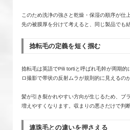
このため洗浄の強さと乾燥・保湿の順序が仕
先の被膜厚を分けて考えると、同じ製品でも
捻転毛の定義を短く掴む
捻転毛は英語でPili tortiと呼ばれ毛幹
ロ撮影で帯状の反射ムラが規則的に見えるの
髪が引き裂かれやすい方向が生じるため、ブ
増えやすくなります。収まりの悪さだけで判
連珠毛との違いを押さえる