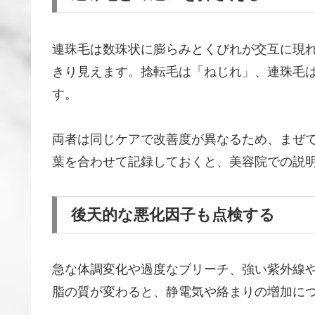
連珠毛は数珠状に膨らみとくびれが交互に現
きり見えます。捻転毛は「ねじれ」、連珠毛
す。
両者は同じケアで改善度が異なるため、まぜ
葉を合わせて記録しておくと、美容院での説
後天的な悪化因子も点検する
急な体調変化や過度なブリーチ、強い紫外線
脂の質が変わると、静電気や絡まりの増加に