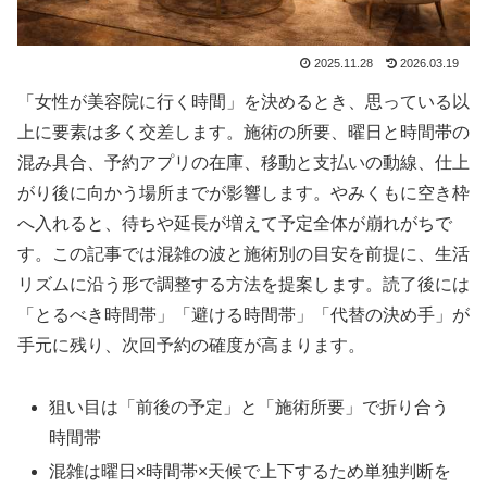
2025.11.28
2026.03.19
「女性が美容院に行く時間」を決めるとき、思っている以
上に要素は多く交差します。施術の所要、曜日と時間帯の
混み具合、予約アプリの在庫、移動と支払いの動線、仕上
がり後に向かう場所までが影響します。やみくもに空き枠
へ入れると、待ちや延長が増えて予定全体が崩れがちで
す。この記事では混雑の波と施術別の目安を前提に、生活
リズムに沿う形で調整する方法を提案します。読了後には
「とるべき時間帯」「避ける時間帯」「代替の決め手」が
手元に残り、次回予約の確度が高まります。
狙い目は「前後の予定」と「施術所要」で折り合う
時間帯
混雑は曜日×時間帯×天候で上下するため単独判断を