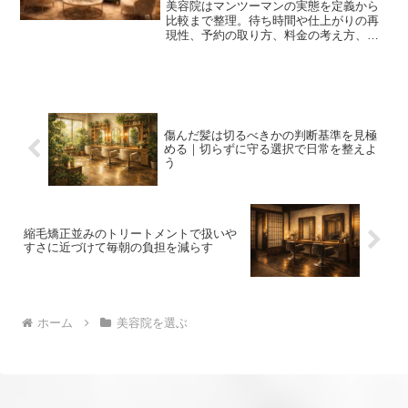
美容院はマンツーマンの実態を定義から
比較まで整理。待ち時間や仕上がりの再
現性、予約の取り方、料金の考え方、向
き不向きまで具体策で不安を解消。選び
方の基準を手元で確認。
傷んだ髪は切るべきかの判断基準を見極
める｜切らずに守る選択で日常を整えよ
う
縮毛矯正並みのトリートメントで扱いや
すさに近づけて毎朝の負担を減らす
ホーム
美容院を選ぶ