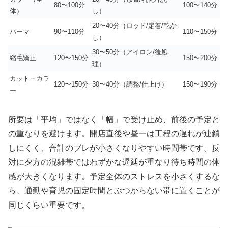
80〜100分
100〜140分
体）
し）
20〜40分（ロッド/定着/乾か
パーマ
90〜110分
110〜150分
し）
30〜50分（アイロン/後処
縮毛矯正
120〜150分
150〜200分
理）
カット＋カラ
120〜150分
30〜40分（調整/仕上げ）
150〜190分
ー
所要は「平均」ではなく「幅」で受け止め、前後の予定と
の重なりを避けます。開店直後や昼一は工程の遅れが連鎖
しにくく、合計のブレが小さくなりやすい時間帯です。反
対に夕方の混雑帯ではわずかな遅延が重なり待ち時間の体
感が大きくなります。予定全体のストレスを小さくするな
ら、通勤や育児の固定時間とぶつからない帯に置くことが
同じくらい重要です。