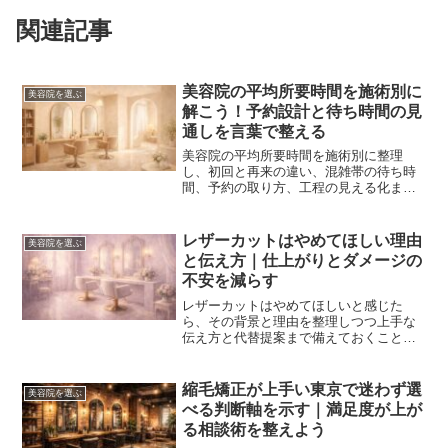
関連記事
美容院の平均所要時間を施術別に
美容院を選ぶ
解こう！予約設計と待ち時間の見
通しを言葉で整える
美容院の平均所要時間を施術別に整理
し、初回と再来の違い、混雑帯の待ち時
間、予約の取り方、工程の見える化まで
を具体化。数字の目安に依存せず、個々
の髪質と生活動線に合わせて滞在時間を
無理なく整える手順を解説します。
レザーカットはやめてほしい理由
美容院を選ぶ
と伝え方｜仕上がりとダメージの
不安を減らす
レザーカットはやめてほしいと感じた
ら、その背景と理由を整理しつつ上手な
伝え方と代替提案まで備えておくことが
大切です。髪質別の向き不向きや施術設
計の考え方を具体化し、美容院選びとホ
ームケアで仕上がりの不安を減らしま
縮毛矯正が上手い東京で迷わず選
美容院を選ぶ
す。
べる判断軸を示す｜満足度が上が
る相談術を整えよう