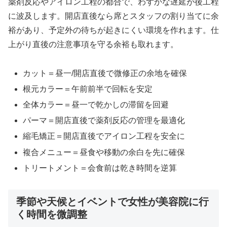
薬剤反応やアイロン工程の都合で、わずかな遅延が後工程
に波及します。開店直後なら席とスタッフの割り当てに余
裕があり、予定外の待ちが起きにくい環境を作れます。仕
上がり直後の注意事項を守る余裕も取れます。
カット＝昼一/開店直後で微修正の余地を確保
根元カラー＝午前前半で回転を安定
全体カラー＝昼一で乾かしの滞留を回避
パーマ＝開店直後で薬剤反応の管理を最適化
縮毛矯正＝開店直後でアイロン工程を安全に
複合メニュー＝昼食や移動の余白を先に確保
トリートメント＝会食前は乾き時間を逆算
季節や天候とイベントで女性が美容院に行
く時間を微調整