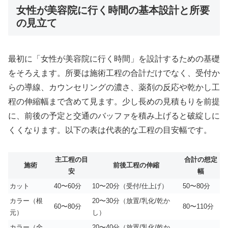
女性が美容院に行く時間の基本設計と所要
の見立て
最初に「女性が美容院に行く時間」を設計するための基礎
をそろえます。所要は施術工程の合計だけでなく、受付か
らの導線、カウンセリングの濃さ、薬剤の反応や乾かし工
程の伸縮幅まで含めて見ます。少し長めの見積もりを前提
に、前後の予定と交通のバッファを積み上げると破綻しに
くくなります。以下の表は代表的な工程の目安幅です。
主工程の目
合計の想定
施術
前後工程の伸縮
安
幅
カット
40〜60分
10〜20分（受付/仕上げ）
50〜80分
カラー（根
20〜30分（放置/乳化/乾か
60〜80分
80〜110分
元）
し）
カラー（全
20〜40分（放置/乳化/乾か