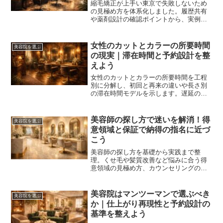
縮毛矯正が上手い東京で失敗しないため
の見極め方を体系化しました。履歴共有
や薬剤設計の確認ポイントから、実例の
読み解き、価格と予約の整え方まで具体
策で不安を減らし満足度を上げる道筋を
提案します。
女性のカットとカラーの所要時間
美容院を選ぶ
の現実｜滞在時間と予約設計を整
えよう
女性のカットとカラーの所要時間を工程
別に分解し、初回と再来の違いや長さ別
の滞在時間モデルを示します。遅延の要
因や短縮の工夫も整理し、無理のない予
約設計で仕上がりと時間の両立をめざし
ます。
美容師の探し方で迷いを解消！得
美容院を選ぶ
意領域と保証で納得の指名に近づ
こう
美容師の探し方を基礎から実践まで整
理。くせ毛や髪質改善など悩みに合う得
意領域の見極め方、カウンセリングの深
さ、口コミの読み方、指名料と保証の基
準まで、納得の指名に役立つ判断軸を具
体化します。
美容院はマンツーマンで選ぶべき
美容院を選ぶ
か｜仕上がり再現性と予約設計の
基準を整えよう