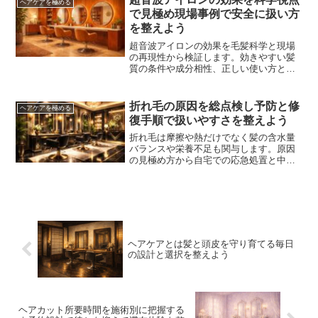
ヘアケアを極める
で見極め現場事例で安全に扱い方
を整えよう
超音波アイロンの効果を毛髪科学と現場
の再現性から検証します。効きやすい髪
質の条件や成分相性、正しい使い方と頻
度、家庭用とサロン用の差、よくある誤
解と失敗回避までを整理し、手触りと持
続を高める実践手順に落とし込みます。
折れ毛の原因を総点検し予防と修
ヘアケアを極める
復手順で扱いやすさを整えよう
折れ毛は摩擦や熱だけでなく髪の含水量
バランスや栄養不足も関与します。原因
の見極め方から自宅での応急処置と中長
期の再発防止計画までを体系化し、今日
から負担を減らして扱いやすさを高める
方法を丁寧に解説します。
ヘアケアとは髪と頭皮を守り育てる毎日
の設計と選択を整えよう
ヘアカット所要時間を施術別に把握する