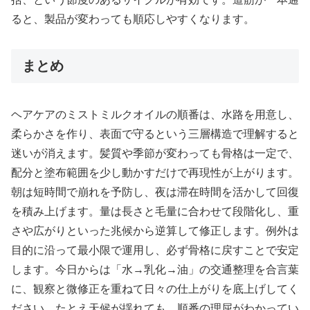
ると、製品が変わっても順応しやすくなります。
まとめ
ヘアケアのミストミルクオイルの順番は、水路を用意し、
柔らかさを作り、表面で守るという三層構造で理解すると
迷いが消えます。髪質や季節が変わっても骨格は一定で、
配分と塗布範囲を少し動かすだけで再現性が上がります。
朝は短時間で崩れを予防し、夜は滞在時間を活かして回復
を積み上げます。量は長さと毛量に合わせて段階化し、重
さや広がりといった兆候から逆算して修正します。例外は
目的に沿って最小限で運用し、必ず骨格に戻すことで安定
します。今日からは「水→乳化→油」の交通整理を合言葉
に、観察と微修正を重ねて日々の仕上がりを底上げしてく
ださい。たとえ天候が揺れても、順番の理屈がわかってい