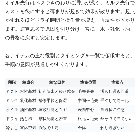
オイル先行はベタつきのわりに潤いが浅く、ミルク先行で
ミストを後にすると薄まりが起きて効果が散ります。起点
がずれるほどドライ時間と操作量が増え、再現性が下がり
ます。逆算思考で原因を切り分け、常に「水→乳化→油」
の骨格に戻すと安定します。
各アイテムの主な役割とタイミングを一覧で俯瞰すると、
手順の意図が見通しやすくなります。
段階
主成分
主な目的
塗布位置
注意点
ミスト
水性基材
初期保水と経路確保
毛先優先
濡らし過ぎ回避
ミルク
乳化基材
補修柔軟と保湿
中間〜毛先
手ぐしで均一化
オイル
油性基材
蒸散抑制とツヤ
表面中心
量過多に注意
ドライ
熱と風
形状記憶と密着
根元→毛先
熱を点で当てない
冷まし
室温空気
収斂で固定
全体
触り過ぎない