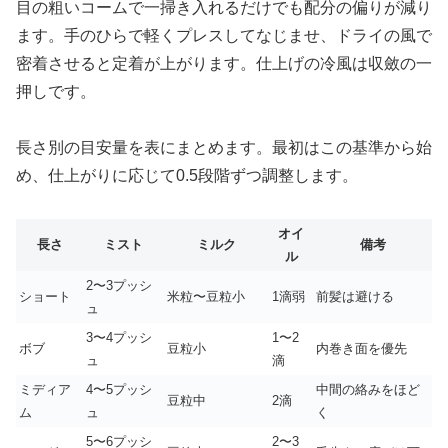
目の粗いコームで一掃き入れるだけでも配分の偏りが減り
ます。手のひらで軽くプレスしてなじませ、ドライの風で
密着させると定着が上がります。仕上げの冷風は収斂の一
押しです。
長さ別の目安量を表にまとめます。最初はこの基準から始
め、仕上がりに応じて0.5段階ずつ調整します。
オイ
長さ
ミスト
ミルク
備考
ル
2〜3プッシ
ショート
米粒〜豆粒小
1滴弱
前髪は避ける
ュ
3〜4プッシ
1〜2
ボブ
豆粒小
内巻き面を優先
ュ
滴
ミディア
4〜5プッシ
中間の絡みをほど
豆粒中
2滴
ム
ュ
く
5〜6プッシ
2〜3