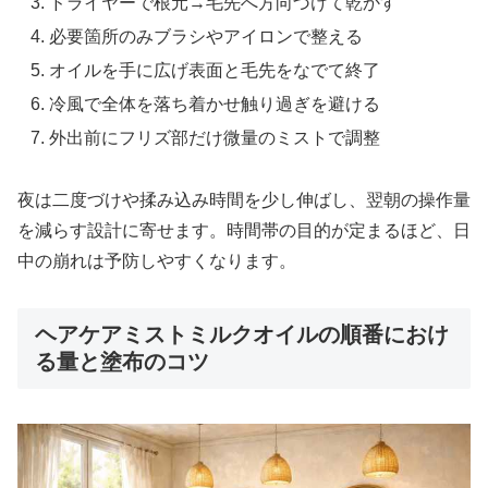
ドライヤーで根元→毛先へ方向づけて乾かす
必要箇所のみブラシやアイロンで整える
オイルを手に広げ表面と毛先をなでて終了
冷風で全体を落ち着かせ触り過ぎを避ける
外出前にフリズ部だけ微量のミストで調整
夜は二度づけや揉み込み時間を少し伸ばし、翌朝の操作量
を減らす設計に寄せます。時間帯の目的が定まるほど、日
中の崩れは予防しやすくなります。
ヘアケアミストミルクオイルの順番におけ
る量と塗布のコツ