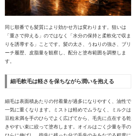
同じ順番でも髪質により効かせ方は変わります。狙いは
「重さで抑える」のではなく「水分の保持と柔軟化で収ま
りを誘導する」ことです。髪の太さ、うねりの強さ、ブリ
ーチ履歴、皮脂量を観察し、配分と塗布範囲を調整しま
す。
細毛軟毛は軽さを保ちながら潤いを抱える
細毛は表面積あたりの付着量が過多になりやすく、油性で
一気に重くなります。ミストは軽めでムラなく、ミルクは
豆粒未満を手のひらでよく広げてから、毛先に点在する乾
きやすい束に絞って塗布します。オイルはごく少量を手の
ひらに伸ばし、指先に残った分で毛先のみをなでる程度に