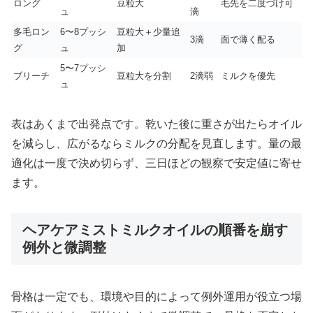
ロング
豆粒大
毛先を二度づけ可
ュ
滴
多毛ロン
6〜8プッシ
豆粒大＋少量追
3滴
面で薄く配る
グ
ュ
加
5〜7プッシ
ブリーチ
豆粒大を分割
2滴弱
ミルクを優先
ュ
表はあくまで出発点です。乾いた後に重さが出たらオイル
を減らし、広がるならミルクの分配を見直します。量の最
適化は一度で決め切らず、三日ほどの観察で安定値に寄せ
ます。
ヘアケアミストミルクオイルの順番を崩す
例外と微調整
骨格は一定でも、環境や目的によって例外運用が役立つ場