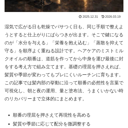
2025.12.31
2026.03.19
湿気で広がる日も乾燥でパサつく日も、同じ手順で整えよ
うとすると仕上がりにばらつきが出ます。そこで鍵になる
のが「水分を与える」「栄養を抱え込む」「蒸散を抑えて
守る」を順序よく重ねる設計です。ヘアケアのミストミル
クオイルの順番は、道筋を作ってから中身を運び最後に封
をする考え方で組み立てます。基礎の理屈を押さえれば、
髪質や季節が変わってもブレにくいルーチンに育ちます。
この記事では髪内部の挙動に沿って順番の必然性を言葉で
可視化し、朝と夜の運用、量と塗布法、うまくいかない時
のリカバリーまで立体的にまとめます。
順番の理屈を押さえて再現性を高める
髪質や季節に応じて配分を微調整する