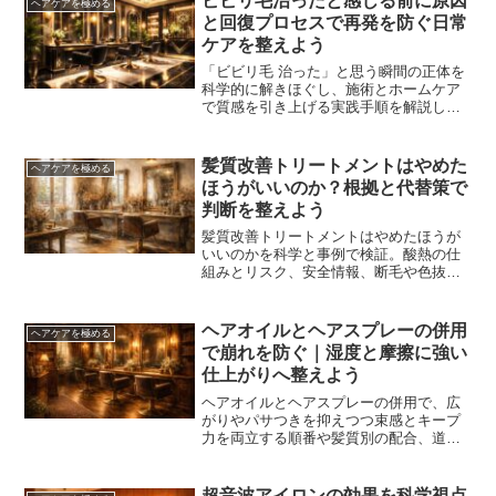
ビビリ毛治ったと感じる前に原因
ヘアケアを極める
の仕上がりが安定します。
と回復プロセスで再発を防ぐ日常
ケアを整えよう
「ビビリ毛 治った」と思う瞬間の正体を
科学的に解きほぐし、施術とホームケア
で質感を引き上げる実践手順を解説しま
す。見極め方、回復計画、再発予防まで
具体的に掴めます。
髪質改善トリートメントはやめた
ヘアケアを極める
ほうがいいのか？根拠と代替策で
判断を整えよう
髪質改善トリートメントはやめたほうが
いいのかを科学と事例で検証。酸熱の仕
組みとリスク、安全情報、断毛や色抜け
の原因、続ける・やめる判断軸、代替ケ
アとサロン選びまで実務的に整理しま
す。
ヘアオイルとヘアスプレーの併用
ヘアケアを極める
で崩れを防ぐ｜湿度と摩擦に強い
仕上がりへ整えよう
ヘアオイルとヘアスプレーの併用で、広
がりやパサつきを抑えつつ束感とキープ
力を両立する順番や髪質別の配合、道具
との相性、持続時間の伸ばし方を具体
化。失敗しやすい点と直し方も整理し、
湿度や静電気に強い一日の仕上がりへ。
超音波アイロンの効果を科学視点