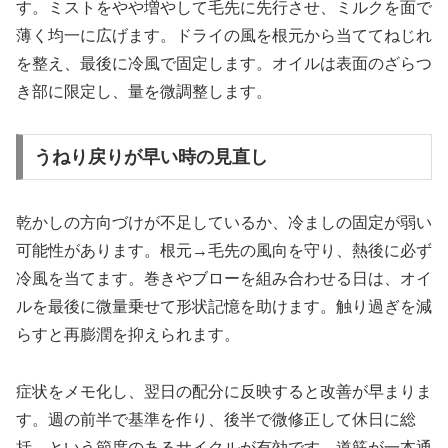
す。ミストをやや増やして毛先に先行させ、ミルクを面で
薄く均一に広げます。ドライの風を根元から当ててねじれ
を整え、最後に冷風で固定します。オイルは表面のざらつ
き部に限定し、量を微調整します。
うねり戻りが早い時の見直し
乾かしの方向づけが不足しているか、冷ましの固定が弱い
可能性があります。根元→毛先の風向を守り、熱後に必ず
冷風を当てます。巻きやブローを組み合わせる日は、オイ
ルを最後に微量乗せて形状記憶を助けます。触り過ぎを減
らすと再膨潤を抑えられます。
症状をメモ化し、翌日の配分に反映すると改善が早まりま
す。週の前半で基準を作り、後半で微修正して休日に総
括、という節度のあるサイクルが有効です。道筋が一本通