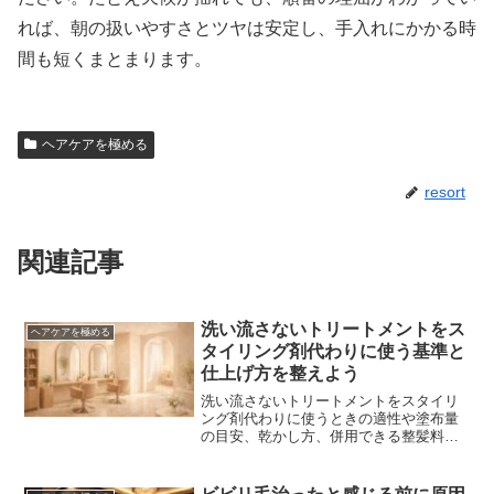
れば、朝の扱いやすさとツヤは安定し、手入れにかかる時
間も短くまとまります。
ヘアケアを極める
resort
関連記事
洗い流さないトリートメントをス
ヘアケアを極める
タイリング剤代わりに使う基準と
仕上げ方を整えよう
洗い流さないトリートメントをスタイリ
ング剤代わりに使うときの適性や塗布量
の目安、乾かし方、併用できる整髪料、
湿気や運動時の運用、起こりがちな失敗
と立て直しまでを実践手順で解説しま
す。使い分けの判断が明確になり、毎日