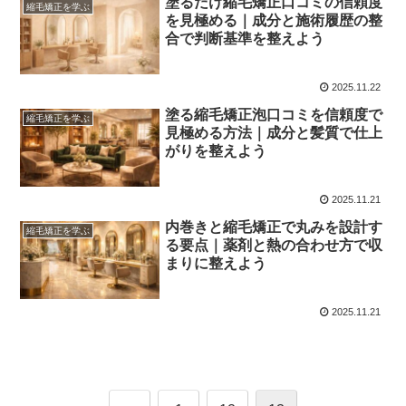
塗るだけ縮毛矯正口コミの信頼度
縮毛矯正を学ぶ
を見極める｜成分と施術履歴の整
合で判断基準を整えよう
2025.11.22
塗る縮毛矯正泡口コミを信頼度で
縮毛矯正を学ぶ
見極める方法｜成分と髪質で仕上
がりを整えよう
2025.11.21
内巻きと縮毛矯正で丸みを設計す
縮毛矯正を学ぶ
る要点｜薬剤と熱の合わせ方で収
まりに整えよう
2025.11.21