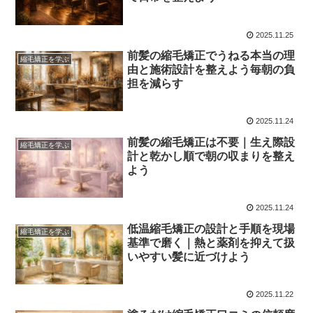
2025.11.25
前髪の縮毛矯正でうねる本当の理
縮毛矯正を学ぶ
由と施術設計を整えよう毎朝の負
担を減らす
2025.11.24
前髪の縮毛矯正は不要｜生え際設
縮毛矯正を学ぶ
計と乾かし順で朝の収まりを整え
よう
2025.11.24
低温縮毛矯正の設計と手順を現場
縮毛矯正を学ぶ
基準で磨く｜熱と薬剤を抑えて扱
いやすい髪に近づけよう
2025.11.22